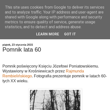
This site uses cookies from Google to deliver its services
and to analyze traffic. Your IP address and user-agent are
shared with Google along with performance and security
metrics to ensure quality of service, generate usage
statistics, and to detect and address abuse.
LEARN MORE
GOT IT
▼
piątek, 23 stycznia 2015
Pomnik lata 60
Pomnik poświęcony Księciu Józefowi Poniatowskiemu.
Wystawiony w Krośniewicach przez
Rajmunda
Rembielińskiego
. Fotografia prezentuje pomnik w latach 60-
tych XX wieku.