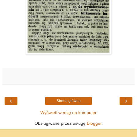
‹
›
Strona główna
Wyświetl wersję na komputer
Obsługiwane przez usługę
Blogger
.