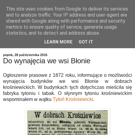
This site uses cookies from Google to deliver its services
and to analyze traffic. Your IP address and user-agent are
shared with Google along with performance and security
metrics to ensure quality of service, generate usage
statistics, and to detect and address abuse.
LEARN MORE
GOT IT
▼
piątek, 28 października 2016
Do wynajęcia we wsi Błonie
Ogłoszenie prasowe z 1872 roku, informujące o możliwości
wynajęcia budynków we wsi Błonie w dobrach
krośniewickich. W budynkach tych dotychczas mieściła się
fabryka tytoniu i tabak. O słynnym tytoniu krośniewickim
wspominałem w wątku
Tytoń Krośniewicki
.