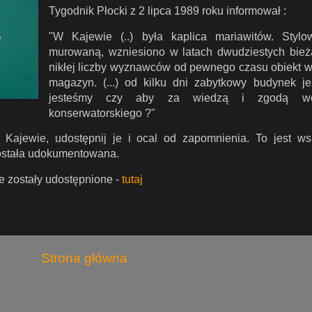
Tygodnik Płocki z 2 lipca 1989 roku informował :
"W Kajewie (..) była kaplica mariawitów. Styl
murowaną, wzniesiono w latach dwudziestych bież
nikłej liczby wyznawców od pewnego czasu obiekt w
magazyn. (...) od kilku dni zabytkowy budynek je
jesteśmy czy aby za wiedzą i zgodą woj
konserwatorskiego ?"
 Kajewie, udostępnij je i ocal od zapomnienia. To jest wsp
została udokumentowana.
re zostały udostępnione -
tutaj
Strona główna