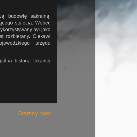
ową budowlę sakralną,
ącego stulecia. Wobec
ykorzystywany był jako
st rozbierany. Ciekawi
ewódzkiego urzędu
ólna historia lokalnej
Starszy post