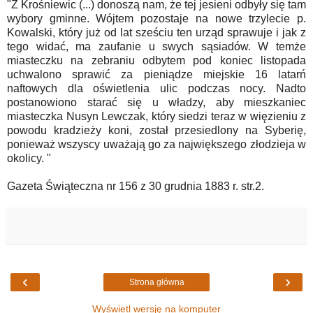
"Z Krośniewic (...) donoszą nam, że tej jesieni odbyły się tam
wybory gminne. Wójtem pozostaje na nowe trzylecie p.
Kowalski, który już od lat sześciu ten urząd sprawuje i jak z
tego widać, ma zaufanie u swych sąsiadów. W temże
miasteczku na zebraniu odbytem pod koniec listopada
uchwalono sprawić za pieniądze miejskie 16 latarń
naftowych dla oświetlenia ulic podczas nocy. Nadto
postanowiono starać się u władzy, aby mieszkaniec
miasteczka Nusyn Lewczak, który siedzi teraz w więzieniu z
powodu kradzieży koni, został przesiedlony na Syberię,
ponieważ wszyscy uważają go za największego złodzieja w
okolicy. "
Gazeta Świąteczna nr 156 z 30 grudnia 1883 r. str.2.
‹
›
Strona główna
Wyświetl wersję na komputer