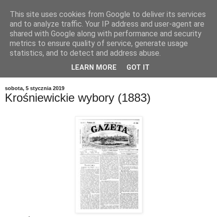
This site uses cookies from Google to deliver its services
and to analyze traffic. Your IP address and user-agent are
shared with Google along with performance and security
metrics to ensure quality of service, generate usage
statistics, and to detect and address abuse.
LEARN MORE
GOT IT
▼
sobota, 5 stycznia 2019
Krośniewickie wybory (1883)