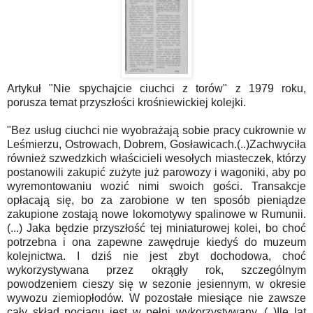
Artykuł "Nie spychajcie ciuchci z torów" z 1979 roku,
porusza temat przyszłości krośniewickiej kolejki.
"Bez usług ciuchci nie wyobrażają sobie pracy cukrownie w
Leśmierzu, Ostrowach, Dobrem, Gosławicach.(..)Zachwyciła
również szwedzkich właścicieli wesołych miasteczek, którzy
postanowili zakupić zużyte już parowozy i wagoniki, aby po
wyremontowaniu wozić nimi swoich gości. Transakcje
opłacają się, bo za zarobione w ten sposób pieniądze
zakupione zostają nowe lokomotywy spalinowe w Rumunii.
(...) Jaka będzie przyszłość tej miniaturowej kolei, bo choć
potrzebna i ona zapewne zawędruje kiedyś do muzeum
kolejnictwa. I dziś nie jest zbyt dochodowa, choć
wykorzystywana przez okrągły rok, szczególnym
powodzeniem cieszy się w sezonie jesiennym, w okresie
wywozu ziemiopłodów. W pozostałe miesiące nie zawsze
cały skład pociągu jest w pełni wykorzystywany. (..)Ile lat