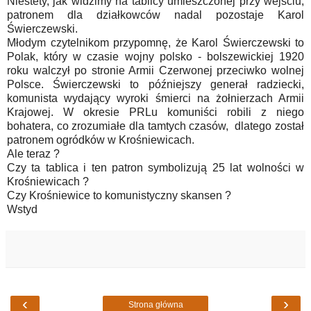
Niestety, jak widzimy na tablicy umieszczonej przy wejściu,
patronem dla działkowców nadal pozostaje Karol
Świerczewski.
Młodym czytelnikom przypomnę, że Karol Świerczewski to
Polak, który w czasie wojny polsko - bolszewickiej 1920
roku walczył po stronie Armii Czerwonej przeciwko wolnej
Polsce. Świerczewski to późniejszy generał radziecki,
komunista wydający wyroki śmierci na żołnierzach Armii
Krajowej. W okresie PRLu komuniści robili z niego
bohatera, co zrozumiałe dla tamtych czasów, dlatego został
patronem ogródków w Krośniewicach.
Ale teraz ?
Czy ta tablica i ten patron symbolizują 25 lat wolności w
Krośniewicach ?
Czy Krośniewice to komunistyczny skansen ?
Wstyd
‹
›
Strona główna