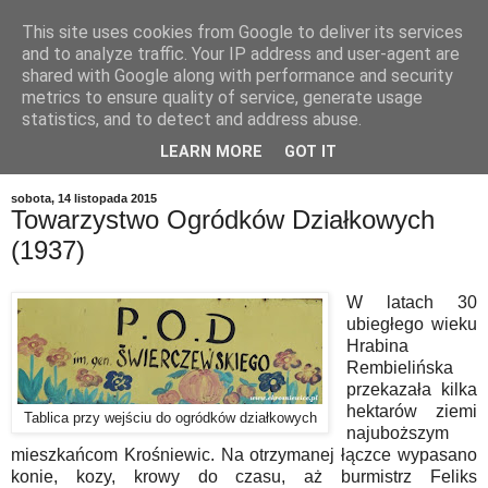
This site uses cookies from Google to deliver its services
and to analyze traffic. Your IP address and user-agent are
shared with Google along with performance and security
metrics to ensure quality of service, generate usage
statistics, and to detect and address abuse.
LEARN MORE
GOT IT
▼
sobota, 14 listopada 2015
Towarzystwo Ogródków Działkowych
(1937)
W latach 30
ubiegłego wieku
Hrabina
Rembielińska
przekazała kilka
hektarów ziemi
Tablica przy wejściu do ogródków działkowych
najuboższym
mieszkańcom Krośniewic. Na otrzymanej łączce wypasano
konie, kozy, krowy do czasu, aż burmistrz Feliks