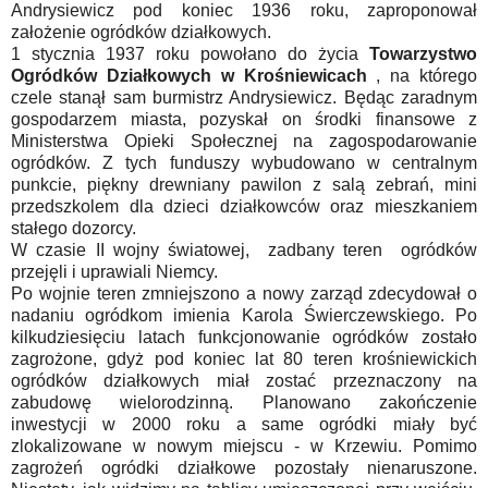
Andrysiewicz pod koniec 1936 roku, zaproponował
założenie ogródków działkowych.
1 stycznia 1937 roku powołano do życia
Towarzystwo
Ogródków Działkowych w Krośniewicach
, na którego
czele stanął sam burmistrz Andrysiewicz. Będąc zaradnym
gospodarzem miasta, pozyskał on środki finansowe z
Ministerstwa Opieki Społecznej na zagospodarowanie
ogródków. Z tych funduszy wybudowano w centralnym
punkcie, piękny drewniany pawilon z salą zebrań, mini
przedszkolem dla dzieci działkowców oraz mieszkaniem
stałego dozorcy.
W czasie II wojny światowej, zadbany teren ogródków
przejęli i uprawiali Niemcy.
Po wojnie teren zmniejszono a nowy zarząd zdecydował o
nadaniu ogródkom imienia Karola Świerczewskiego. Po
kilkudziesięciu latach funkcjonowanie ogródków zostało
zagrożone, gdyż pod koniec lat 80 teren krośniewickich
ogródków działkowych miał zostać przeznaczony na
zabudowę wielorodzinną. Planowano zakończenie
inwestycji w 2000 roku a same ogródki miały być
zlokalizowane w nowym miejscu - w Krzewiu. Pomimo
zagrożeń ogródki działkowe pozostały nienaruszone.