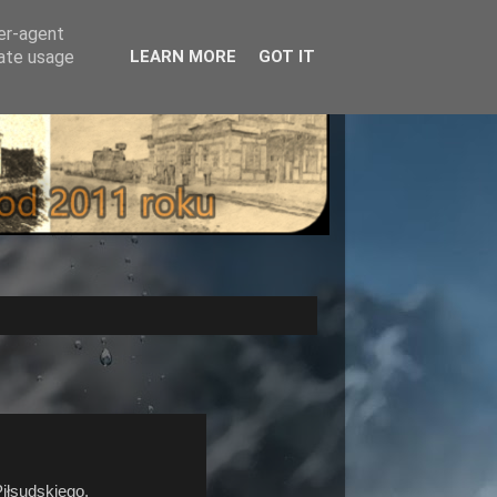
ser-agent
rate usage
LEARN MORE
GOT IT
iłsudskiego.