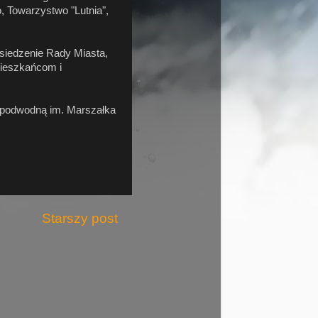
, Towarzystwo "Lutnia",
osiedzenie Rady Miasta,
mieszkańcom i
ź podwodną im. Marszałka
Starszy post