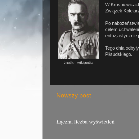
W Krośniewicach 
Związek Kolejar
Po nabożeństwie
celem uchwaleni
entuzjastycznie
Tego dnia odbył
Piłsudskiego.
żródło : wikipedia
Nowszy post
Łączna liczba wyświetleń