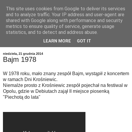
This site uses cookies from Google to deliver its services
and to analyze traffic. Your IP address and user-agent are
shared with Google along with performance and security
metrics to ensure quality of service, generate usage
statistics, and to detect and address abuse.
LEARN MORE
GOT IT
▼
niedziela, 21 grudnia 2014
Bajm 1978
W 1978 roku, mało znany zespół Bajm, wystąpił z koncertem
w ramach Dni Krośniewic.
Niemalże prosto z Krośniewic zespół pojechał na festiwal w
Opolu, gdzie w Debiutach zajął II miejsce piosenką
"Piechotą do lata"