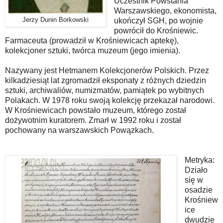
Uczestnik Powstania
Warszawskiego, ekonomista,
Jerzy Dunin Borkowski
ukończył SGH, po wojnie
powrócił do Krośniewic.
Farmaceuta (prowadził w Krośniewicach aptekę),
kolekcjoner sztuki, twórca muzeum (jego imienia).
Nazywany jest Hetmanem Kolekcjonerów Polskich. Przez
kilkadziesiąt lat zgromadził eksponaty z różnych dziedzin
sztuki, archiwaliów, numizmatów, pamiątek po wybitnych
Polakach. W 1978 roku swoją kolekcję przekazał narodowi.
W Krośniewicach powstało muzeum, którego został
dożywotnim kuratorem. Zmarł w 1992 roku i został
pochowany na warszawskich Powązkach.
Metryka:
Działo
się w
osadzie
Krośniew
ice
dwudzie