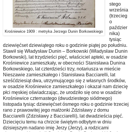
stego
września
(trzecieg
o
paździer
Krośniewice 1909 : metryka Jerzego Dunin Borkowskiego
nika)
tysiąc
dziewięćset dziewiątego roku o godzinie piątej po południu.
Stawił się Władysław Dunin – Borkowski (Władysław Dunin
Borkowski), lat trzydzieści pięć, właściciel apteki, w osadzie
Krośniewice zamieszkały, w obecności Stanisława Dunina
Borkowskiego, lat czterdzieści trzy, notariusza w mieście
Nieszawie zamieszkałego i Stanisława Bacciarelli, lat
sześćdziesiąt dwa, utrzymującego się z własnych środków,
w osadzie Krośniewice zamieszkałego i okazał nam dziecię
płci męskiej oświadczając, że urodziło się ono w osadzie
Krośniewice czternastego (dwudziestego siódmego)
listopada tysiąc dziewięćset ósmego roku o godzinie trzeciej
rano z prawowitej jego małżonki Zdzisławy z domu
Bacciarelli (Zdzisławy z Bacciarelli), lat dwadzieścia pięć.
Dziecięciu temu na chrzcie świętym odbytym w dniu
dzisiejszym nadano imię Jerzy (Jerzy), a rodzicami