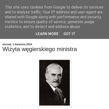
This site uses cookies from Google to deliver its services
and to analyze traffic. Your IP address and user-agent are
shared with Google along with performance and security
metrics to ensure quality of service, generate usage
statistics, and to detect and address abuse.
LEARN MORE
GOT IT
▼
wtorek, 1 kwietnia 2014
Wizyta węgierskiego ministra