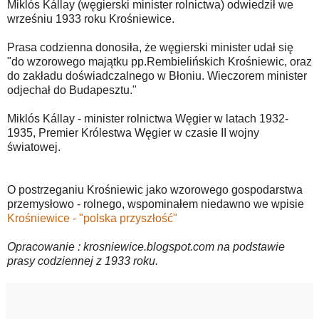
Miklós Kállay (węgierski minister rolnictwa) odwiedził we
wrześniu 1933 roku Krośniewice.
Prasa codzienna donosiła, że węgierski minister udał się
"do wzorowego majątku pp.Rembielińskich Krośniewic, oraz
do zakładu doświadczalnego w Błoniu. Wieczorem minister
odjechał do Budapesztu."
Miklós Kállay - minister rolnictwa Węgier w latach 1932-
1935, Premier Królestwa Węgier w czasie II wojny
światowej.
O postrzeganiu Krośniewic jako wzorowego gospodarstwa
przemysłowo - rolnego, wspominałem niedawno we wpisie
Krośniewice - "polska przyszłość"
Opracowanie : krosniewice.blogspot.com na podstawie
prasy codziennej z 1933 roku.