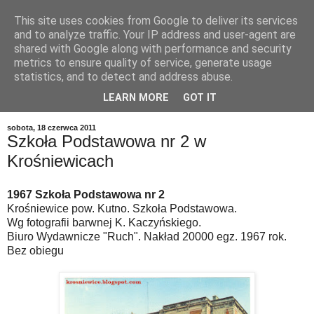
This site uses cookies from Google to deliver its services
and to analyze traffic. Your IP address and user-agent are
shared with Google along with performance and security
metrics to ensure quality of service, generate usage
statistics, and to detect and address abuse.
LEARN MORE
GOT IT
▼
sobota, 18 czerwca 2011
Szkoła Podstawowa nr 2 w
Krośniewicach
1967 Szkoła Podstawowa nr 2
Krośniewice pow. Kutno. Szkoła Podstawowa.
Wg fotografii barwnej K. Kaczyńskiego.
Biuro Wydawnicze "Ruch". Nakład 20000 egz. 1967 rok.
Bez obiegu